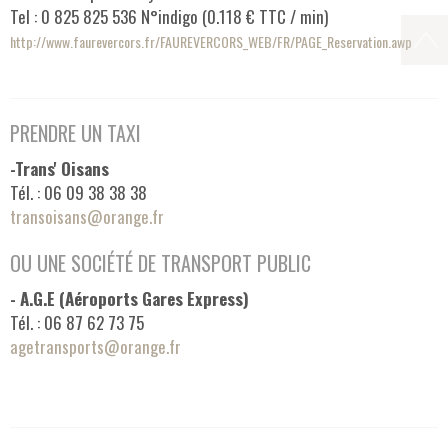
Tel : 0 825 825 536 N°indigo (0.118 € TTC / min)
http://www.faurevercors.fr/FAUREVERCORS_WEB/FR/PAGE_Reservation.awp
PRENDRE UN TAXI
-Trans' Oisans
Tél. : 06 09 38 38 38
transoisans@orange.fr
OU UNE SOCIÉTÉ DE TRANSPORT PUBLIC
- A.G.E (Aéroports Gares Express)
Tél. : 06 87 62 73 75
agetransports@orange.fr